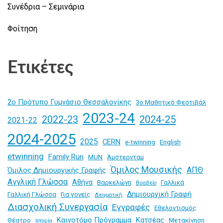
Συνέδρια – Σεμινάρια
Φοίτηση
Ετικέτες
2ο Πρότυπο Γυμνάσιο Θεσσαλονίκης
3ο Μαθητικό Φεστιβάλ
2023-24
2024-25
2022-23
2021-22
2024-2025
2025
CERN
e-twinning
English
etwinning
Family Run
MUN
Άμστερνταμ
Όμιλος Μουσικής
ΑΠΘ
Όμιλος Δημιουργικής Γραφής
Αγγλική Γλώσσα
Αθήνα
Βαρκελώνη
Γαλλικά
Βραβείο
Δημιουργική Γραφή
Γαλλική Γλώσσα
Για γονείς
Δειγματική
Διασχολική Συνεργασία
Εγγραφές
Εθελοντισμός
Καινοτόμο Πρόγραμμα
Κατσέας
Θέατρο
Μετακίνηση
Ιστορία