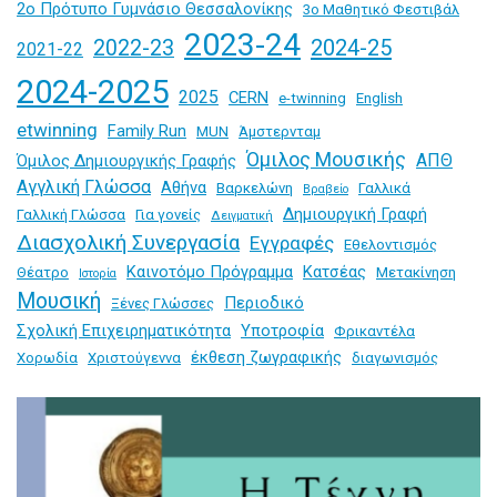
2ο Πρότυπο Γυμνάσιο Θεσσαλονίκης
3ο Μαθητικό Φεστιβάλ
2023-24
2024-25
2022-23
2021-22
2024-2025
2025
CERN
e-twinning
English
etwinning
Family Run
MUN
Άμστερνταμ
Όμιλος Μουσικής
ΑΠΘ
Όμιλος Δημιουργικής Γραφής
Αγγλική Γλώσσα
Αθήνα
Βαρκελώνη
Γαλλικά
Βραβείο
Δημιουργική Γραφή
Γαλλική Γλώσσα
Για γονείς
Δειγματική
Διασχολική Συνεργασία
Εγγραφές
Εθελοντισμός
Καινοτόμο Πρόγραμμα
Κατσέας
Θέατρο
Μετακίνηση
Ιστορία
Μουσική
Περιοδικό
Ξένες Γλώσσες
Σχολική Επιχειρηματικότητα
Υποτροφία
Φρικαντέλα
έκθεση ζωγραφικής
Χορωδία
Χριστούγεννα
διαγωνισμός