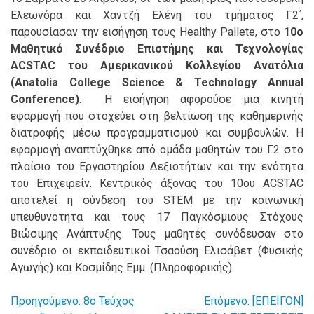
Ελεωνόρα και Χαντζή
Ελένη του τμήματος Γ2΄,
παρουσίασαν την εισήγηση τους Healthy Pallete, στο
10ο
Μαθητικό Συνέδριο Επιστήμης και Τεχνολογίας
ACSTAC του Αμερικανικού Κολλεγίου Ανατόλια
(Anatolia College Science & Technology Annual
Conference)
. Η εισήγηση αφορούσε μια κινητή
εφαρμογή που στοχεύει στη βελτίωση της καθημερινής
διατροφής μέσω προγραμματισμού και συμβουλών. Η
εφαρμογή αναπτύχθηκε από ομάδα μαθητών του Γ2 στο
πλαίσιο του Εργαστηρίου Δεξιοτήτων και την ενότητα
του Επιχειρείν. Κεντρικός άξονας του 10ου ACSTAC
αποτελεί η σύνδεση του STEM με την κοινωνική
υπευθυνότητα και τους 17 Παγκόσμιους Στόχους
Βιώσιμης Ανάπτυξης.
Τους μαθητές συνόδευσαν στο
συνέδριο οι εκπαιδευτικοί Τσαούση Ελισάβετ (Φυσικής
Αγωγής) και Κοσμίδης Εμμ. (Πληροφορικής).
Προηγούμενο:
8o Τεύχος
Επόμενο:
[ΕΠΕΙΓΟΝ]
Πλοήγηση