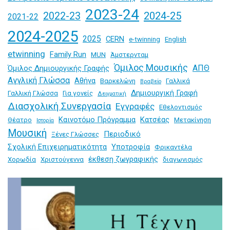
2023-24
2024-25
2022-23
2021-22
2024-2025
2025
CERN
e-twinning
English
etwinning
Family Run
MUN
Άμστερνταμ
Όμιλος Μουσικής
ΑΠΘ
Όμιλος Δημιουργικής Γραφής
Αγγλική Γλώσσα
Αθήνα
Βαρκελώνη
Γαλλικά
Βραβείο
Δημιουργική Γραφή
Γαλλική Γλώσσα
Για γονείς
Δειγματική
Διασχολική Συνεργασία
Εγγραφές
Εθελοντισμός
Καινοτόμο Πρόγραμμα
Κατσέας
Θέατρο
Μετακίνηση
Ιστορία
Μουσική
Περιοδικό
Ξένες Γλώσσες
Σχολική Επιχειρηματικότητα
Υποτροφία
Φρικαντέλα
έκθεση ζωγραφικής
Χορωδία
Χριστούγεννα
διαγωνισμός