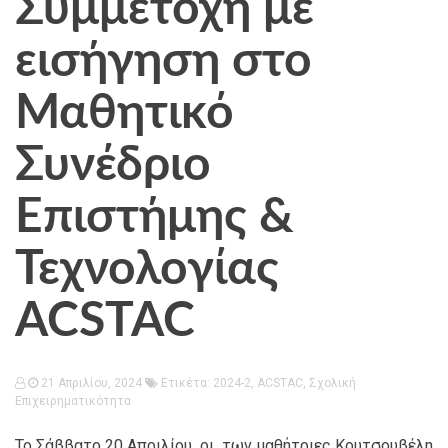
Συμμετοχή με
εισήγηση στο
Μαθητικό
Συνέδριο
Επιστήμης &
Τεχνολογίας
ACSTAC
21 Απριλίου, 2024
Ετικέτα:
2024-2
,
ACSTAC
,
Σχολική
Επιχειρηματικότητα
Το Σάββατο 20 Απριλίου, οι των μαθήτριες
Κουτσουβέλη