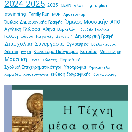
2024-2025
2025
CERN
e-twinning
English
etwinning
Family Run
MUN
Άμστερνταμ
Όμιλος Μουσικής
ΑΠΘ
Όμιλος Δημιουργικής Γραφής
Αγγλική Γλώσσα
Αθήνα
Βαρκελώνη
Γαλλικά
Βραβείο
Δημιουργική Γραφή
Γαλλική Γλώσσα
Για γονείς
Δειγματική
Διασχολική Συνεργασία
Εγγραφές
Εθελοντισμός
Καινοτόμο Πρόγραμμα
Κατσέας
Θέατρο
Μετακίνηση
Ιστορία
Μουσική
Περιοδικό
Ξένες Γλώσσες
Σχολική Επιχειρηματικότητα
Υποτροφία
Φρικαντέλα
έκθεση ζωγραφικής
Χορωδία
Χριστούγεννα
διαγωνισμός