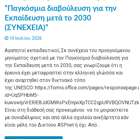
“Παγκόσμια διαβούλευση για την
Εκπαίδευση μετά το 2030
(ΣΥΝΕΧΕΙΑ)”
10 Ιουλίου, 2026
Αγαπητοί εκπαιδευτικοί, Σε συνέχεια του προηγούμενου
μηνύματος σχετικά με την Παγκόσμια διαβούλευση για
την Εκπαίδευση μετά το 2030, σας γνωρίζουμε ότι η
έρευνα έχει μεταφραστεί στην ελληνική γλώσσα και
έχει αναρτηθεί στον δικτυακό τόπο
της UNESCO: https://forms.office.com/pages/responsepage.
id=Uq5PHbM5-
kuwswIpVrERlE8JdGMWsPxEmjwXpTCC2qpURVBQOVNUTzk2T
Είναι στη διάθεσή σας προκειμένου να το μοιραστείτε
με συναδέλφους και από άλλα σχολεία ανεξάρτητα εάν
είναι μέλη του Δικτύου ASPnet ή όχι. Από…