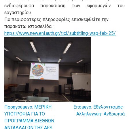
ενδιαφέρουσα παρουσίαση των εφαρμογών του
εργαστηρίου.
Για περισσότερες πληροφορίες επισκεφθείτε την
παρακάτω ιστοσελίδα :
https://www.new.enl.auth.gr/ticl/subtitling-wsp-feb-25/
Προηγούμενο:
ΜΕΡΙΚΗ
Επόμενο:
Εθελοντισμός-
Πλοήγηση
ΥΠΟΤΡΟΦΙΑ ΓΙΑ ΤΟ
Αλληλεγγύη- Ανθρωπιά
ΠΡΟΓΡΑΜΜΑ ΔΙΕΘΝΩΝ
άρθρων
ΑΝΤΑΛΛΑΓΩΝ ΤΗΣ AFS