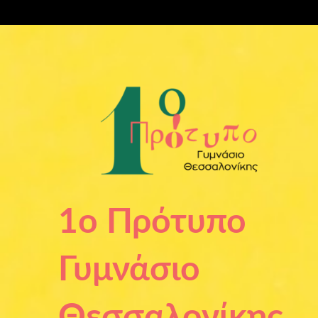
Μετάβαση
στο
περιεχόμενο
1ο Πρότυπο
Γυμνάσιο
Θεσσαλονίκης