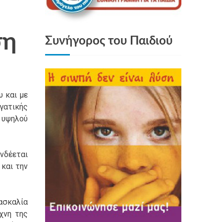
ση
Συνήγορος του Παιδιού
 και με
γατικής
 υψηλού
νδέεται
 και την
ασκαλία
χνη της