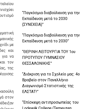
τελείου
νισχύει
“Παγκόσμια διαβούλευση για την
λουτισμό
Εκπαίδευση μετά το 2030
(ΣΥΝΕΧΕΙΑ)”
γματική
“Παγκόσμια διαβούλευση για την
μανικής
Εκπαίδευση μετά το 2030”
χνίδι με
δες και
“ΘΕΡΙΝΗ ΛΕΙΤΟΥΡΓΙΑ ΤΟΥ 1ου
 για να
ΠΡΟΤΥΠΟΥ ΓΥΜΝΑΣΙΟΥ
και τον
ΘΕΣΣΑΛΟΝΙΚΗΣ”
ας, της
έγγισης
“Διάκριση για το Σχολείο μας: 4ο
Βραβείο στον Πανελλήνιο
Διαγωνισμό Στατιστικής της
ρασούλη
ΕΛΣΤΑΤ!”
ργά στον
“Επίσκεψη αντιπροσωπείας του
έδειξαν
Lodewijk College (Terneuzen,
υλώνων