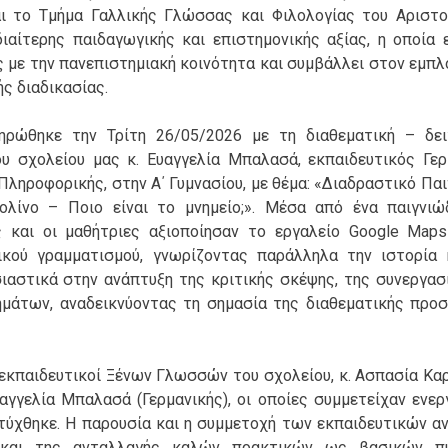
ι το Τμήμα Γαλλικής Γλώσσας και Φιλολογίας του Αριστο
ιαίτερης παιδαγωγικής και επιστημονικής αξίας, η οποία ε
ς με την πανεπιστημιακή κοινότητα και συμβάλλει στον εμπ
ς διαδικασίας.
ρώθηκε την Τρίτη 26/05/2026 με τη διαθεματική – δει
ου σχολείου μας κ. Ευαγγελία Μπαλασά, εκπαιδευτικός Γερ
Πληροφορικής, στην Α΄ Γυμνασίου, με θέμα: «Διαδραστικό Παι
ολίνο – Ποιο είναι το μνημείο;». Μέσα από ένα παιγνιώ
ς και οι μαθήτριες αξιοποίησαν το εργαλείο Google Maps
ικού γραμματισμού, γνωρίζοντας παράλληλα την ιστορία 
ιαστικά στην ανάπτυξη της κριτικής σκέψης, της συνεργασί
ημάτων, αναδεικνύοντας τη σημασία της διαθεματικής προσ
 εκπαιδευτικοί Ξένων Γλωσσών του σχολείου, κ. Ασπασία Κα
Ευαγγελία Μπαλασά (Γερμανικής), οι οποίες συμμετείχαν ενε
τύχθηκε. Η παρουσία και η συμμετοχή των εκπαιδευτικών αν
 και της ανταλλαγής καλών πρακτικών ως βασικών π