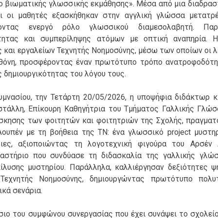
 βιωματικής γλωσσικής εκμάθησης». Μέσα από μια διαδραστ
και οι μαθητές εξασκήθηκαν στην αγγλική γλώσσα μετατρ
οντας ενεργό ρόλο γλωσσικού διαμεσολαβητή. Παρά
τητας και συμπερίληψης ατόμων με οπτική αναπηρία. 
και εργαλείων Τεχνητής Νοημοσύνης, μέσω των οποίων οι λ
θόνη, προσφέροντας έναν πρωτότυπο τρόπο ανατροφοδότη
ς δημιουργικότητας του λόγου τους.
μνασίου, την Τετάρτη 20/05/2026, η υποψήφια διδάκτωρ κ. 
υστάλλη, Επίκουρη Καθηγήτρια του Τμήματος Γαλλικής Γλώσ
Άσκησης των φοιτητών και φοιτητριών της Σχολής, πραγματ
Λουπέν με τη βοήθεια της ΤΝ: ένα γλωσσικό project μυστηρ
ριες, αξιοποιώντας τη λογοτεχνική φιγούρα του Αρσέν 
γαστήριο που συνδύασε τη διδασκαλία της γαλλικής γλώ
πίλυσης μυστηρίου. Παράλληλα, καλλιέργησαν δεξιότητες ψ
 Τεχνητής Νοημοσύνης, δημιουργώντας πρωτότυπο πολυ
ικά σενάρια.
ιο του συμφώνου συνεργασίας που έχει συνάψει το σχολείο