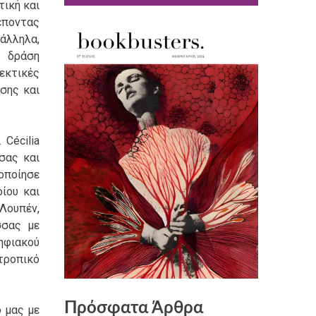
ική και
έποντας
λληλα,
Η δράση
εκτικές
σης και
Cécilia
σας και
οποίησε
ίου και
Λουπέν,
σσας με
ηφιακού
τροπικό
Πρόσφατα Άρθρα
 μας με