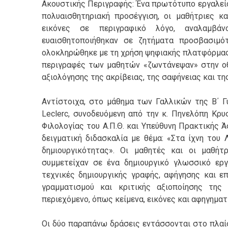
Ακουστικής Περιγραφής: Ένα πρωτότυπο εργαλείο
πολυαισθητηριακή προσέγγιση, οι μαθήτριες 
εικόνες σε περιγραφικό λόγο, αναλαμβάν
ευαισθητοποιήθηκαν σε ζητήματα προσβασιμό
ολοκληρώθηκε με τη χρήση ψηφιακής πλατφόρμας 
περιγραφές των μαθητών «ζωντάνεψαν» στην ο
αξιολόγησης της ακρίβειας, της σαφήνειας και τη
Αντίστοιχα, στο μάθημα των Γαλλικών της Β΄ Γυ
Leclerc, συνοδευόμενη από την κ. Πηνελόπη Κρ
Φιλολογίας του Α.Π.Θ. και Υπεύθυνη Πρακτικής 
δειγματική διδασκαλία με θέμα: «Στα ίχνη του 
δημιουργικότητας». Οι μαθητές και οι μαθήτ
συμμετείχαν σε ένα δημιουργικό γλωσσικό ερ
τεχνικές δημιουργικής γραφής, αφήγησης και ε
γραμματισμού και κριτικής αξιοποίησης της
περιεχόμενο, όπως κείμενα, εικόνες και αφηγηματ
Οι δύο παραπάνω δράσεις εντάσσονται στο πλαίσ