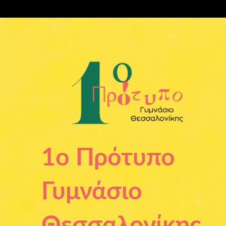
Μετάβαση
στο
περιεχόμενο
1ο Πρότυπο
Γυμνάσιο
Θεσσαλονίκης