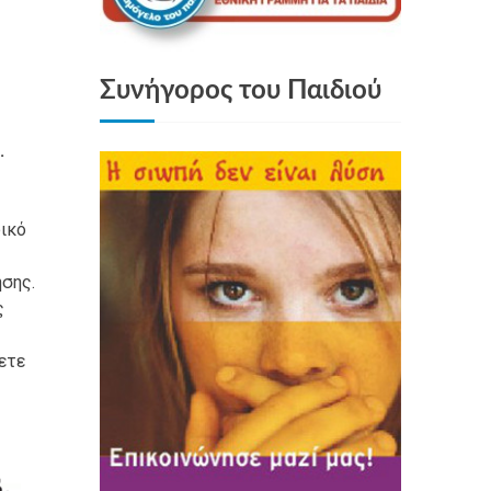
Συνήγορος του Παιδιού
.
δικό
ησης.
ς
ετε