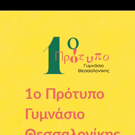
Μετάβαση
στο
περιεχόμενο
1ο Πρότυπο
Γυμνάσιο
Θεσσαλονίκης