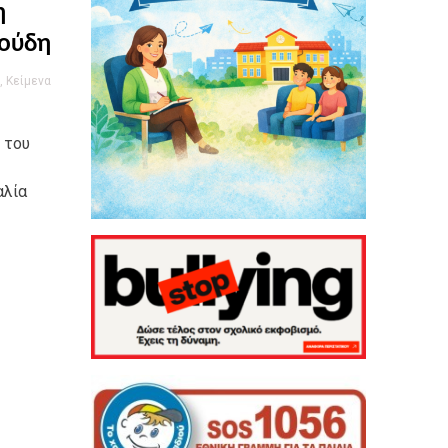
η
λούδη
,
Κείμενα
 του
αλία