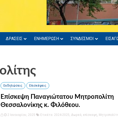
ΔΡΑΣΕΙΣ
ΕΝΗΜΕΡΩΣΗ
ΣΥΝΔΕΣΜΟΙ
ΕΙΣΑΓ
ολίτης
Εκδηλώσεις
Επισκέψεις
Επίσκεψη Παναγιώτατου Μητροπολίτη
Θεσσαλονίκης κ. Φιλόθεου.
2 Ιανουαρίου, 2025
Ετικέτα:
2024-2025
,
Δωρεά
,
επίσκεψη
,
Μητροπολίτ