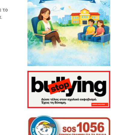
ε το
.