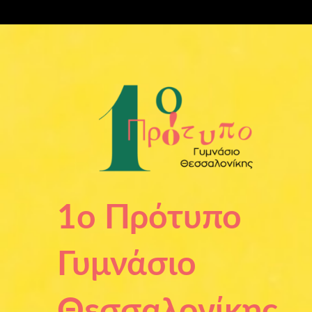
Μετάβαση
στο
περιεχόμενο
1ο Πρότυπο
Γυμνάσιο
Θεσσαλονίκης