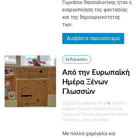
Γυμνάσιο Θεσσαλονίκης ήταν η
ενεργοποίηση της φαντασίας
και της δημιουργικότητας
των...
Διαβάστε περισσότερα
Εκδηλώσεις
Από την Ευρωπαϊκή
Ημέρα Ξένων
Γλωσσών
22 Οκτωβρίου, 2024
Ετικέτα:
Αγγλική Γλώσσα
,
Γαλλική Γλώσσα
,
Γερμανική Γλώσσα
,
Ευρωπαϊκή Ημέρα
Γλωσσών
,
Ξένες Γλώσσες
Με πολλά χαμόγελα και