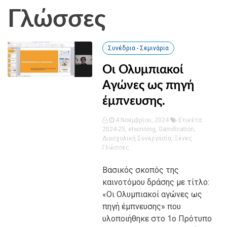
Γλώσσες
Συνέδρια - Σεμινάρια
Οι Ολυμπιακοί
Αγώνες ως πηγή
έμπνευσης.
4 Νοεμβρίου, 2024
Ετικέτα:
2024-25
,
etwinning
,
Gamification
,
Διασχολική Συνεργασία
,
Ξένες
Γλώσσες
Βασικός σκοπός της
καινοτόμου δράσης με τίτλο:
«Οι Ολυμπιακοί αγώνες ως
πηγή έμπνευσης» που
υλοποιήθηκε στο 1ο Πρότυπο