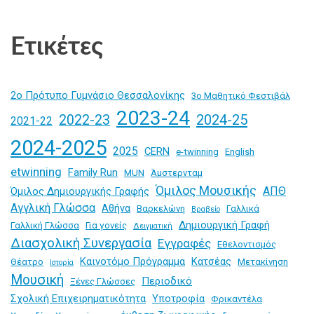
Ετικέτες
2ο Πρότυπο Γυμνάσιο Θεσσαλονίκης
3ο Μαθητικό Φεστιβάλ
2023-24
2024-25
2022-23
2021-22
2024-2025
2025
CERN
e-twinning
English
etwinning
Family Run
MUN
Άμστερνταμ
Όμιλος Μουσικής
ΑΠΘ
Όμιλος Δημιουργικής Γραφής
Αγγλική Γλώσσα
Αθήνα
Βαρκελώνη
Γαλλικά
Βραβείο
Δημιουργική Γραφή
Γαλλική Γλώσσα
Για γονείς
Δειγματική
Διασχολική Συνεργασία
Εγγραφές
Εθελοντισμός
Καινοτόμο Πρόγραμμα
Κατσέας
Θέατρο
Μετακίνηση
Ιστορία
Μουσική
Περιοδικό
Ξένες Γλώσσες
Σχολική Επιχειρηματικότητα
Υποτροφία
Φρικαντέλα