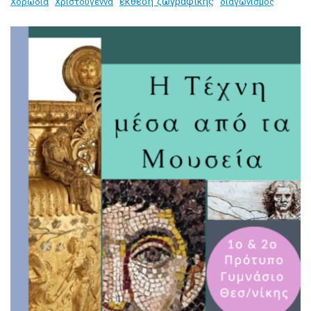
έκθεση ζωγραφικής
Χορωδία
Χριστούγεννα
διαγωνισμός