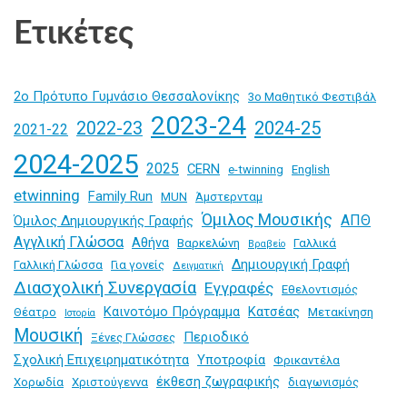
Ετικέτες
2ο Πρότυπο Γυμνάσιο Θεσσαλονίκης
3ο Μαθητικό Φεστιβάλ
2023-24
2024-25
2022-23
2021-22
2024-2025
2025
CERN
e-twinning
English
etwinning
Family Run
MUN
Άμστερνταμ
Όμιλος Μουσικής
ΑΠΘ
Όμιλος Δημιουργικής Γραφής
Αγγλική Γλώσσα
Αθήνα
Βαρκελώνη
Γαλλικά
Βραβείο
Δημιουργική Γραφή
Γαλλική Γλώσσα
Για γονείς
Δειγματική
Διασχολική Συνεργασία
Εγγραφές
Εθελοντισμός
Καινοτόμο Πρόγραμμα
Κατσέας
Θέατρο
Μετακίνηση
Ιστορία
Μουσική
Περιοδικό
Ξένες Γλώσσες
Σχολική Επιχειρηματικότητα
Υποτροφία
Φρικαντέλα
έκθεση ζωγραφικής
Χορωδία
Χριστούγεννα
διαγωνισμός