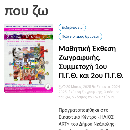
που ζω
Εκδηλώσεις
Πολιτιστικές δράσεις
Μαθητική Έκθεση
Ζωγραφικής.
Συμμετοχή 1ου
Π.Γ.Θ. και 2ου Π.Γ.Θ.
20 Μαΐου, 2025
Ετικέτα:
2024-
2025
,
έκθεση ζωγραφικής
,
Ο κόσμος
που ζω
,
ο κόσμος που ονειρεύομαι
Πραγματοποιήθηκε στο
Εικαστικό Κέντρο «ΗΛΙΟΣ
ARΤ» του Δήμου Νεάπολης-