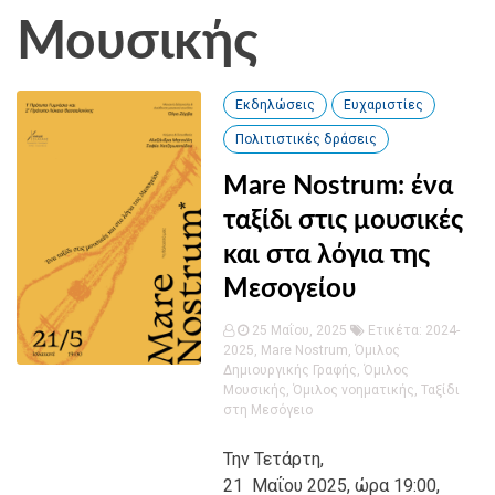
Μουσικής
Εκδηλώσεις
Ευχαριστίες
Πολιτιστικές δράσεις
Mare Nostrum: ένα
ταξίδι στις μουσικές
και στα λόγια της
Μεσογείου
25 Μαΐου, 2025
Ετικέτα:
2024-
2025
,
Mare Nostrum
,
Όμιλος
Δημιουργικής Γραφής
,
Όμιλος
Μουσικής
,
Όμιλος νοηματικής
,
Ταξίδι
στη Μεσόγειο
Την Τετάρτη,
21 Μαΐου 2025, ώρα 19:00,