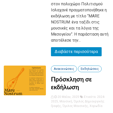
στον πολυχώρο Πολιτισμού
Ισλαχανέ πραγματοποιήθηκε η
εκδήλωση με τίτλο “MARE
NOSTRUM: ένα ταξίδι στις
μουσικές και τα λόγια της
Μεσογείου”. Η παράσταση αυτή
αποτέλεσε την...
Διαβάστε περισσότερα
Ανακοινώσεις
Εκδηλώσεις
Πρόσκληση σε
εκδήλωση
20 Μαΐου, 2025
Ετικέτα:
2024-
2025
,
Μουσική
,
Όμιλος Δημιουργικής
Γραφής
,
Όμιλος Μουσικής
,
Χορωδία