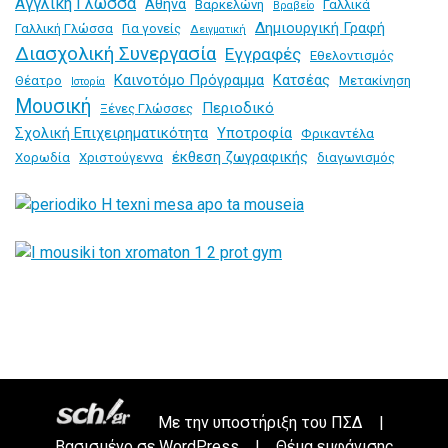
Αγγλική Γλώσσα
Αθήνα
Βαρκελώνη
Γαλλικά
Βραβείο
Δημιουργική Γραφή
Γαλλική Γλώσσα
Για γονείς
Δειγματική
Διασχολική Συνεργασία
Εγγραφές
Εθελοντισμός
Καινοτόμο Πρόγραμμα
Κατσέας
Θέατρο
Μετακίνηση
Ιστορία
Μουσική
Περιοδικό
Ξένες Γλώσσες
Σχολική Επιχειρηματικότητα
Υποτροφία
Φρικαντέλα
έκθεση ζωγραφικής
Χορωδία
Χριστούγεννα
διαγωνισμός
Με την υποστήριξη του
ΠΣΔ
|
Βασισμένο σε
WordPress
|
Θέμα εμφάνισης