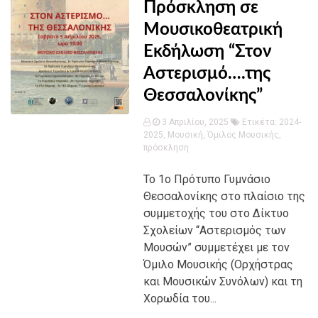
Πρόσκληση σε
Μουσικοθεατρική
Εκδήλωση “Στον
Αστερισμό….της
Θεσσαλονίκης”
3 Απριλίου, 2025
Ετικέτα:
2024-
2025
,
Μουσική
,
Όμιλος Μουσικής
,
πρόσκληση
Το 1ο Πρότυπο Γυμνάσιο
Θεσσαλονίκης στο πλαίσιο της
συμμετοχής του στο Δίκτυο
Σχολείων “Αστερισμός των
Μουσών” συμμετέχει με τον
Όμιλο Μουσικής (Ορχήστρας
και Μουσικών Συνόλων) και τη
Χορωδία του...